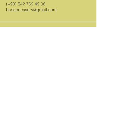
(+90)
542 769 49 08
busaccessory@gmail.com
Büyükdere Caddesi No. 263, Sarıyer,
İstanbul, Türkiye 34398
Bültenimize Abone Olun
E-posta Adresinizi Girin
Katılın