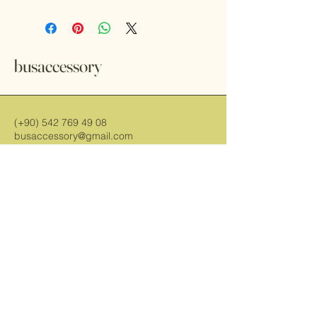
busaccessory
(+90)
542 769 49 08
busaccessory@gmail.com
Büyükdere Caddesi No. 263, Sarıyer,
İstanbul, Türkiye 34398
Bültenimize Abone Olun