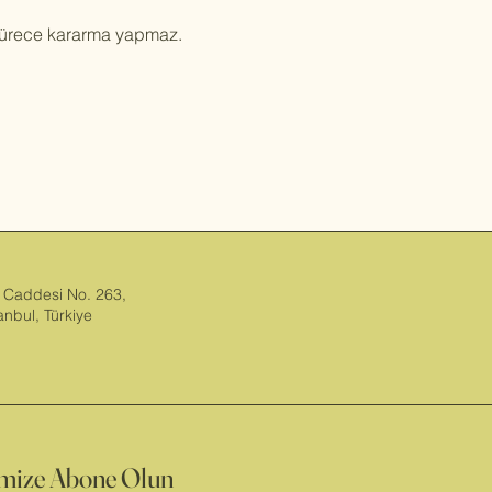
sürece kararma yapmaz.
 Caddesi No. 263,
tanbul, Türkiye
imize Abone Olun