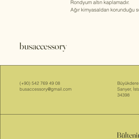
Rondyum altın kaplamadır.
Ağır kimyasaldan korunduğu 
busaccessory
(+90) 542 769 49 08
Büyükdere
busaccessory@gmail.com
Sarıyer, İs
34398
Bülten